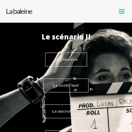
La baleine
Le scénario II
Le plancton
La sortie mer
La microfaune